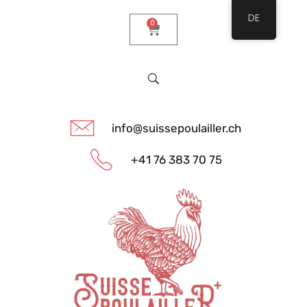
DE
0
info@suissepoulailler.ch
+41 76 383 70 75