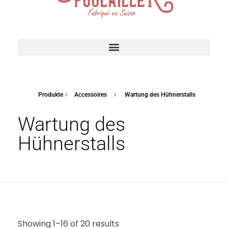
Suisse Poulailler MR Sàrl
Fabrication suisse
ACCESSOIRES POUR VOTRE POULAILLER
Produkte
Accessoires
Wartung des Hühnerstalls
Wartung des
Hühnerstalls
Showing 1–16 of 20 results