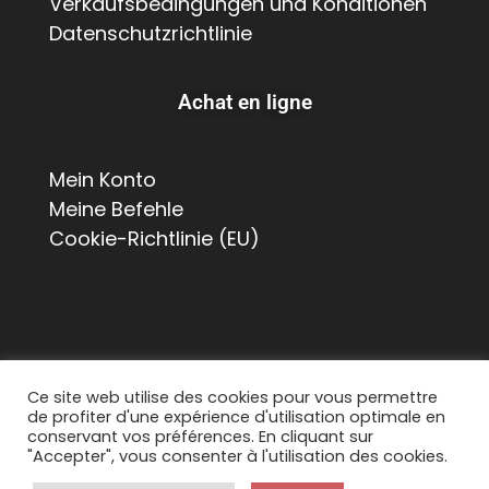
Verkaufsbedingungen und Konditionen
Datenschutzrichtlinie
Achat en ligne
Mein Konto
Meine Befehle
Cookie-Richtlinie (EU)
Ce site web utilise des cookies pour vous permettre
de profiter d'une expérience d'utilisation optimale en
© 2026 Suisse Poulailler MR Sàrl, Chemin de La
conservant vos préférences. En cliquant sur
Chapelle 8, 1615 Bossonnens
"Accepter", vous consenter à l'utilisation des cookies.
Tous droits réservés. Contact :