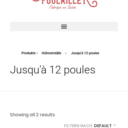
Suisse Poulailler MR Sàrl
Fabrication suisse
ACCESSOIRES POUR VOTRE POULAILLER
Produkte
Hühnerställe
Jusqu'à 12 poules
Jusqu'à 12 poules
Showing all 2 results
FILTERN NACH:
DEFAULT