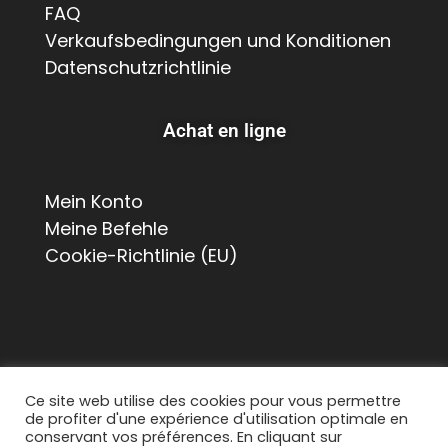
FAQ
Verkaufsbedingungen und Konditionen
Datenschutzrichtlinie
Achat en ligne
Mein Konto
Meine Befehle
Cookie-Richtlinie (EU)
Ce site web utilise des cookies pour vous permettre
de profiter d'une expérience d'utilisation optimale en
© 2026 Suisse Poulailler MR Sàrl, Chemin de La
conservant vos préférences. En cliquant sur