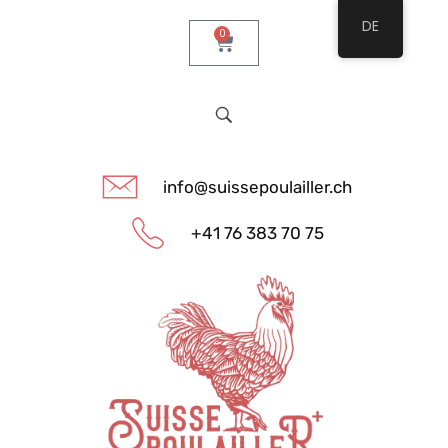
DE
0
info@suissepoulailler.ch
+41 76 383 70 75