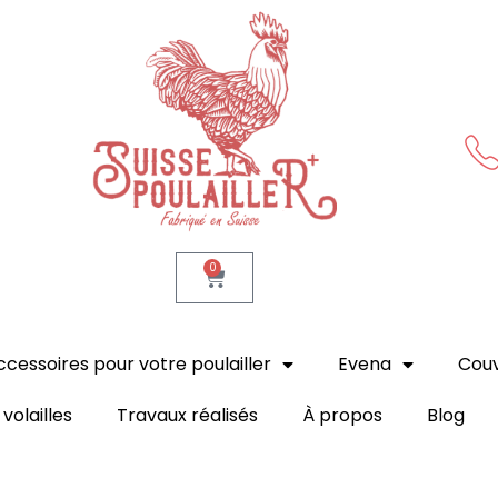
Suisse Poulailler MR Sàrl
Fabrication suisse
0
ccessoires pour votre poulailler
Evena
Cou
volailles
Travaux réalisés
À propos
Blog