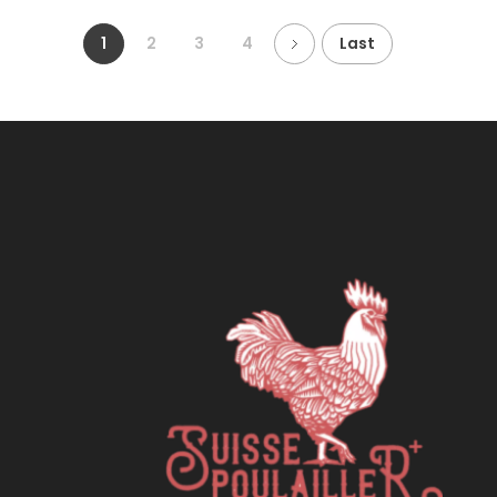
1
2
3
4
Last