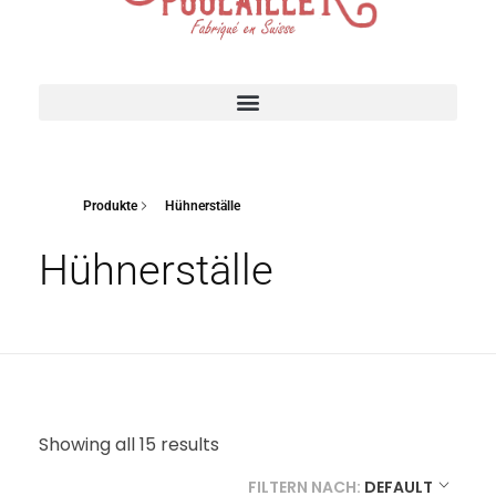
Suisse Poulailler MR Sàrl
Fabrication suisse
ACCESSOIRES POUR VOTRE POULAILLER
Produkte
Hühnerställe
Hühnerställe
Showing all 15 results
FILTERN NACH:
DEFAULT