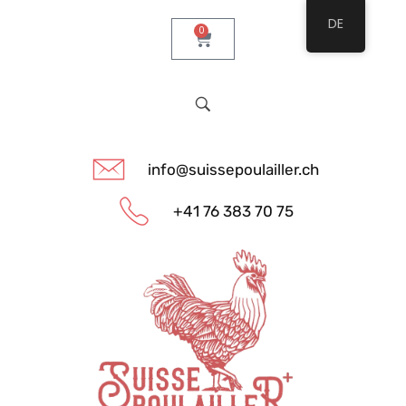
DE
0
info@suissepoulailler.ch
+41 76 383 70 75