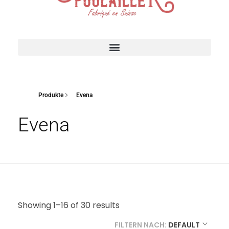
Suisse Poulailler MR Sàrl
Fabrication suisse
ACCESSOIRES POUR VOTRE POULAILLER
Produkte
Evena
Evena
Showing 1–16 of 30 results
FILTERN NACH:
DEFAULT