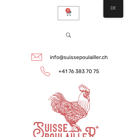
DE
0
info@suissepoulailler.ch
+41 76 383 70 75