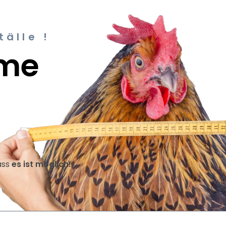
älle !
ume
ass
es ist möglich!