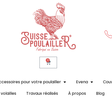
Suisse Poulailler MR Sàrl
Fabrication suisse
0
ccessoires pour votre poulailler
Evena
Cou
volailles
Travaux réalisés
À propos
Blog