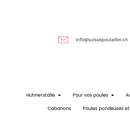
info@suissepoulailler.ch
Hühnerställe
Pour vos poules
A
Cabanons
Poules pondeuses et 