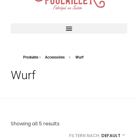
Suisse Poulailler MR Sàrl
Fabrication suisse
ACCESSOIRES POUR VOTRE POULAILLER
Produkte
Accessoires
Wurf
Wurf
Showing all 5 results
FILTERN NACH:
DEFAULT