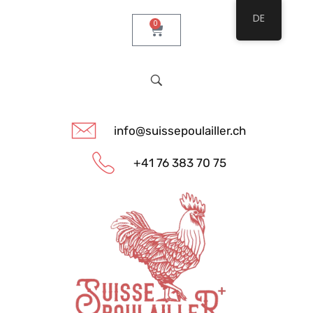
DE
0
info@suissepoulailler.ch
+41 76 383 70 75