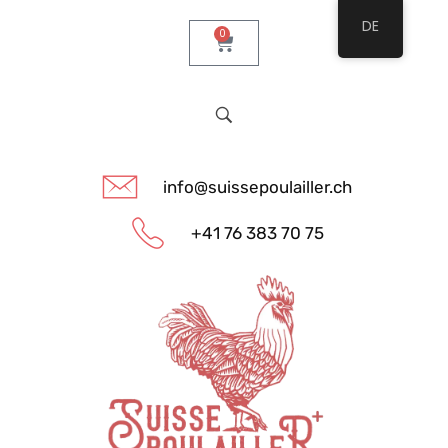
DE
0
info@suissepoulailler.ch
+41 76 383 70 75