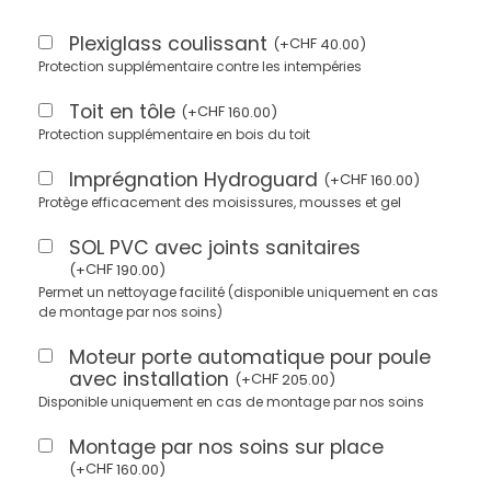
Plexiglass coulissant
CHF
(
+
40.00
)
Protection supplémentaire contre les intempéries
Toit en tôle
CHF
(
+
160.00
)
Protection supplémentaire en bois du toit
Imprégnation Hydroguard
CHF
(
+
160.00
)
Protège efficacement des moisissures, mousses et gel
SOL PVC avec joints sanitaires
CHF
(
+
190.00
)
Permet un nettoyage facilité (disponible uniquement en cas
de montage par nos soins)
Moteur porte automatique pour poule
avec installation
CHF
(
+
205.00
)
Disponible uniquement en cas de montage par nos soins
Montage par nos soins sur place
CHF
(
+
160.00
)