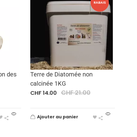
RABAIS
on des
Terre de Diatomée non
calcinée 1KG
CHF
21.00
CHF
14.00
Ajouter au panier