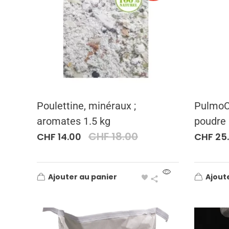
Poulettine, minéraux ;
PulmoCu
aromates 1.5 kg
poudre
CHF
18.00
CHF
14.00
CHF
25
Ajouter au panier
Ajout