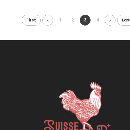
First
1
2
3
4
Las