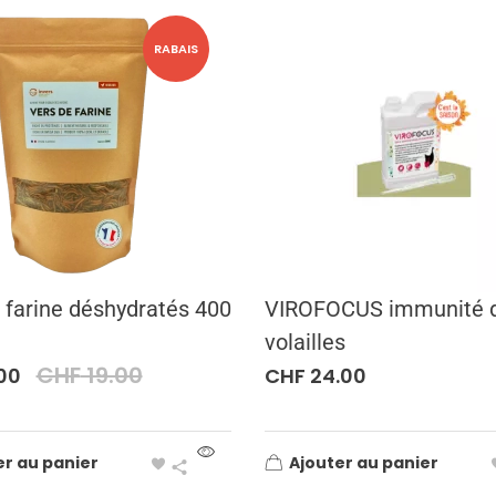
RABAIS
 farine déshydratés 400
VIROFOCUS immunité 
volailles
CHF
19.00
00
CHF
24.00
er au panier
Ajouter au panier