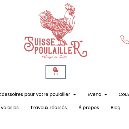
Suisse Poulailler MR Sàrl
Fabrication suisse
0
ccessoires pour votre poulailler
Evena
Cou
volailles
Travaux réalisés
À propos
Blog