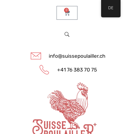
DE
0
info@suissepoulailler.ch
+41 76 383 70 75