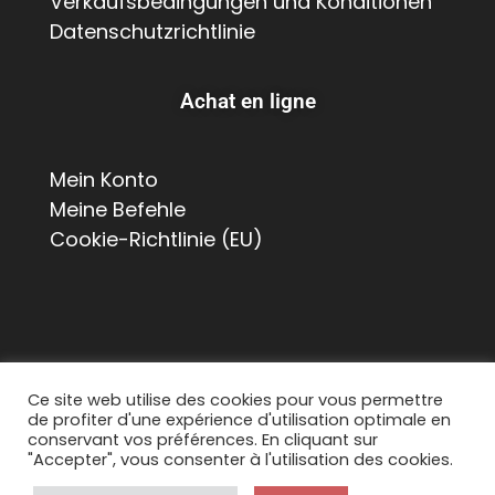
Verkaufsbedingungen und Konditionen
Datenschutzrichtlinie
Achat en ligne
Mein Konto
Meine Befehle
Cookie-Richtlinie (EU)
Ce site web utilise des cookies pour vous permettre
de profiter d'une expérience d'utilisation optimale en
© 2026 Suisse Poulailler MR Sàrl, Chemin de La
conservant vos préférences. En cliquant sur
Chapelle 8, 1615 Bossonnens
"Accepter", vous consenter à l'utilisation des cookies.
Tous droits réservés. Contact :