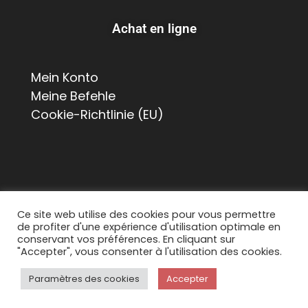
Achat en ligne
Mein Konto
Meine Befehle
Cookie-Richtlinie (EU)
Ce site web utilise des cookies pour vous permettre
de profiter d'une expérience d'utilisation optimale en
© 2026 Suisse Poulailler MR Sàrl, Chemin de La
conservant vos préférences. En cliquant sur
Chapelle 8, 1615 Bossonnens
"Accepter", vous consenter à l'utilisation des cookies.
Tous droits réservés. Contact :
Paramètres des cookies
Accepter
info@suissepoulailler.ch