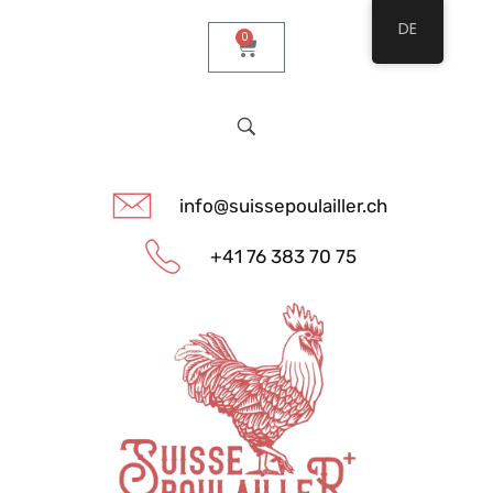
DE
0
info@suissepoulailler.ch
+41 76 383 70 75