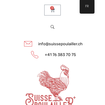
FR
0
info@suissepoulailler.ch
+41 76 383 70 75