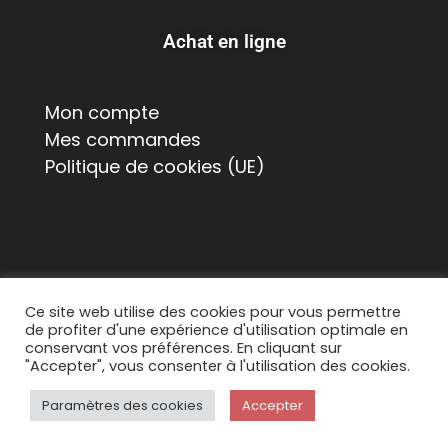
Achat en ligne
Mon compte
Mes commandes
Politique de cookies (UE)
Ce site web utilise des cookies pour vous permettre
de profiter d'une expérience d'utilisation optimale en
© 2026 Suisse Poulailler MR Sàrl, Chemin de La
conservant vos préférences. En cliquant sur
Chapelle 8, 1615 Bossonnens
"Accepter", vous consenter à l'utilisation des cookies.
Tous droits réservés. Contact :
Paramètres des cookies
Accepter
info@suissepoulailler.ch