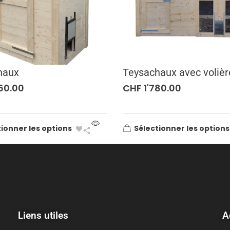
haux
Teysachaux avec volièr
60.00
CHF
1'780.00
ionner les options
Sélectionner les options
Liens utiles
A