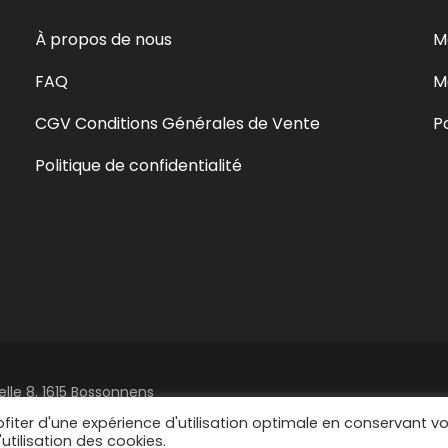
À propos de nous
M
FAQ
M
CGV Conditions Générales de Vente
P
Politique de confidentialité
elle 8, 1615 Bossonnens
.ch
fiter d'une expérience d'utilisation optimale en conservant v
utilisation des cookies.