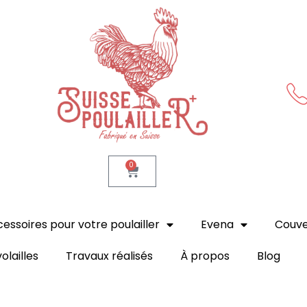
Suisse Poulailler MR Sàrl
Fabrication suisse
0
essoires pour votre poulailler
Evena
Couv
olailles
Travaux réalisés
À propos
Blog