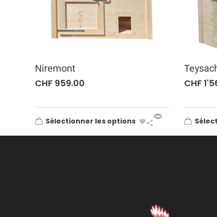
Niremont
Teysac
CHF
959.00
CHF
1'5
Sélectionner les options
Sélect