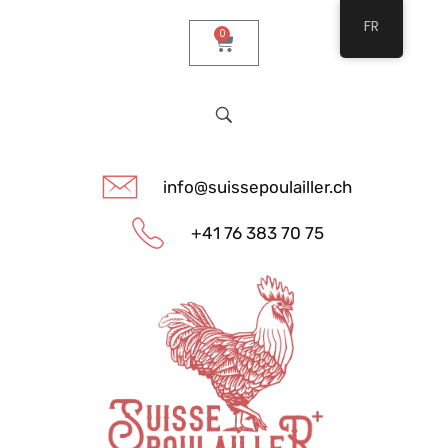
FR
0
info@suissepoulailler.ch
+41 76 383 70 75