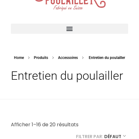
Suisse Poulailler MR Sàrl
Fabrication suisse
ACCESSOIRES POUR VOTRE POULAILLER
Home
Produits
Accessoires
Entretien du poulailler
Entretien du poulailler
Afficher 1–16 de 20 résultats
FILTRER PAR:
DÉFAUT