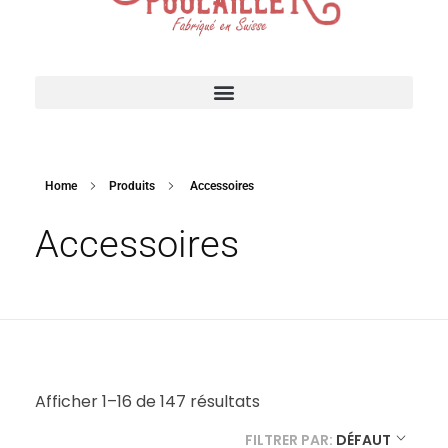
Suisse Poulailler MR Sàrl
Fabrication suisse
ACCESSOIRES POUR VOTRE POULAILLER
Home
Produits
Accessoires
Accessoires
Afficher 1–16 de 147 résultats
FILTRER PAR:
DÉFAUT