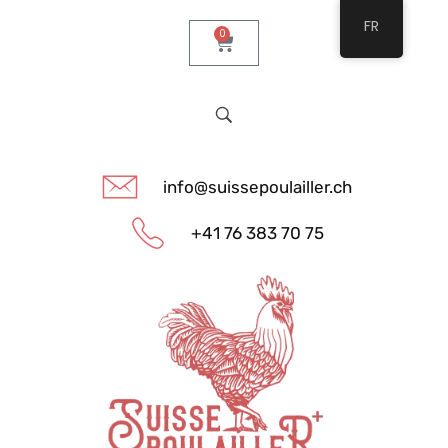
FR
0
info@suissepoulailler.ch
+41 76 383 70 75