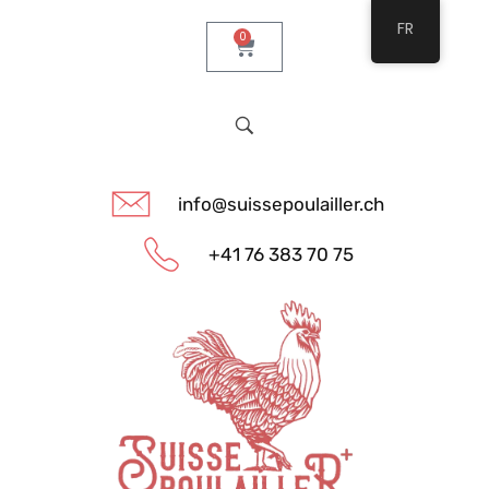
FR
0
info@suissepoulailler.ch
+41 76 383 70 75