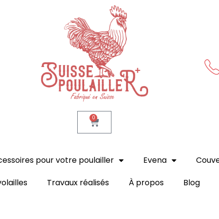
Suisse Poulailler MR Sàrl
Fabrication suisse
0
essoires pour votre poulailler
Evena
Couv
olailles
Travaux réalisés
À propos
Blog