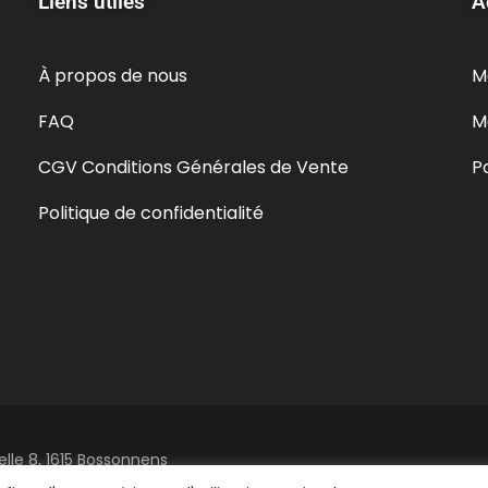
Liens utiles
A
À propos de nous
M
FAQ
M
CGV Conditions Générales de Vente
P
Politique de confidentialité
elle 8, 1615 Bossonnens
.ch