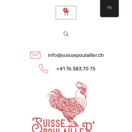
FR
0
info@suissepoulailler.ch
+41 76 383 70 75