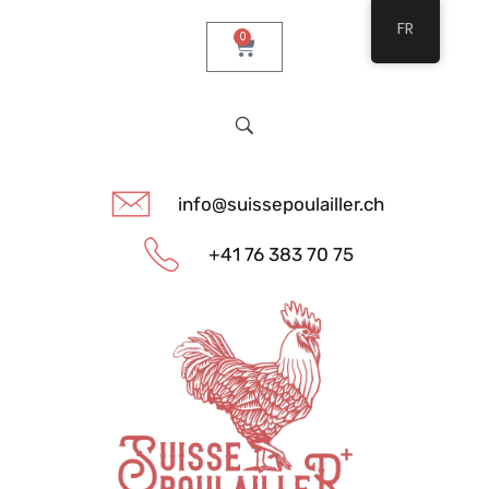
FR
0
info@suissepoulailler.ch
+41 76 383 70 75