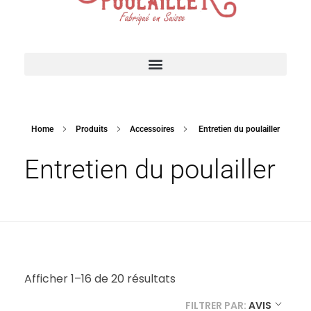
Suisse Poulailler MR Sàrl
Fabrication suisse
ACCESSOIRES POUR VOTRE POULAILLER
Home
Produits
Accessoires
Entretien du poulailler
Entretien du poulailler
Afficher 1–16 de 20 résultats
FILTRER PAR:
AVIS