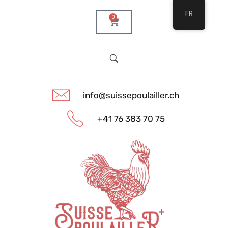
FR
0
info@suissepoulailler.ch
+41 76 383 70 75