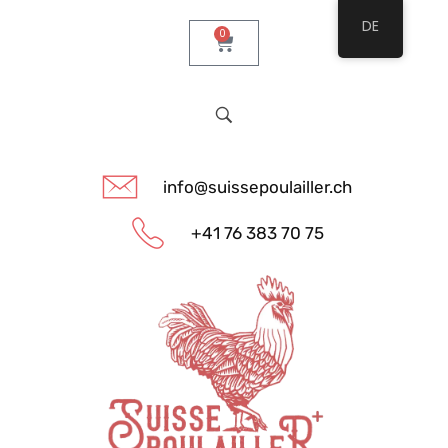
DE
0
info@suissepoulailler.ch
+41 76 383 70 75