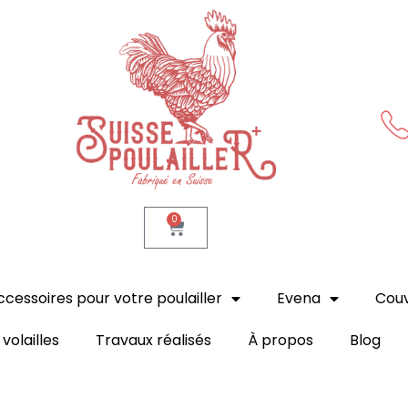
Suisse Poulailler MR Sàrl
Fabrication suisse
0
ccessoires pour votre poulailler
Evena
Cou
volailles
Travaux réalisés
À propos
Blog