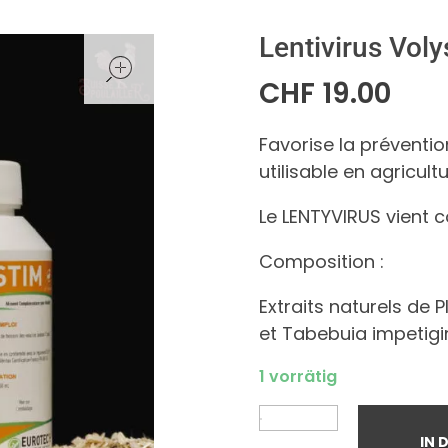
Lentivirus Voly
open
CHF
19.00
Favorise la préventio
utilisable en agricult
Le LENTYVIRUS vient c
Composition :
Extraits naturels de 
et Tabebuia impetigi
1 vorrätig
IN 