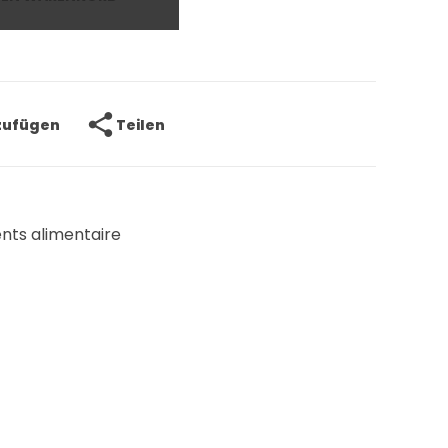
Teilen
nzufügen
ts alimentaire