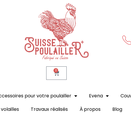
Suisse Poulailler MR Sàrl
Fabrication suisse
0
ccessoires pour votre poulailler
Evena
Cou
volailles
Travaux réalisés
À propos
Blog