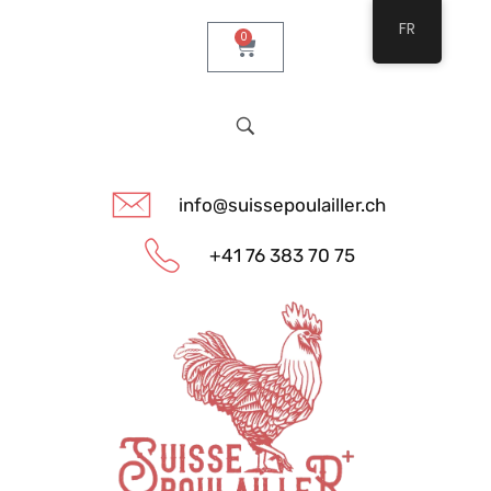
FR
0
info@suissepoulailler.ch
+41 76 383 70 75