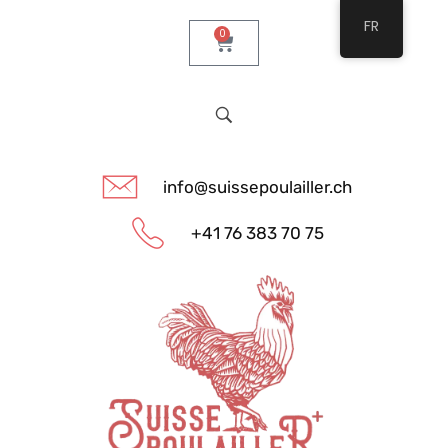
FR
0
info@suissepoulailler.ch
+41 76 383 70 75