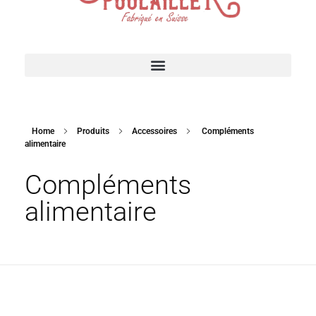
Suisse Poulailler MR Sàrl
Fabrication suisse
ACCESSOIRES POUR VOTRE POULAILLER
Home
Produits
Accessoires
Compléments
alimentaire
Compléments
alimentaire