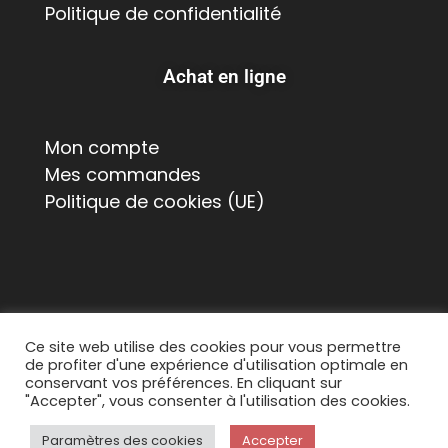
Politique de confidentialité
Achat en ligne
Mon compte
Mes commandes
Politique de cookies (UE)
Ce site web utilise des cookies pour vous permettre
de profiter d'une expérience d'utilisation optimale en
© 2026 Suisse Poulailler MR Sàrl, Chemin de La
conservant vos préférences. En cliquant sur
Chapelle 8, 1615 Bossonnens
"Accepter", vous consenter à l'utilisation des cookies.
Tous droits réservés. Contact :
Paramètres des cookies
Accepter
info@suissepoulailler.ch