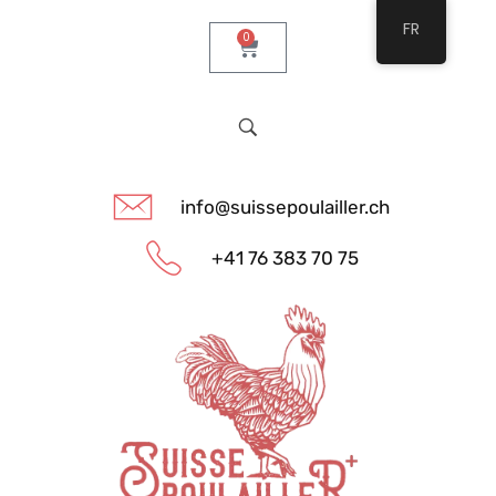
FR
0
info@suissepoulailler.ch
+41 76 383 70 75