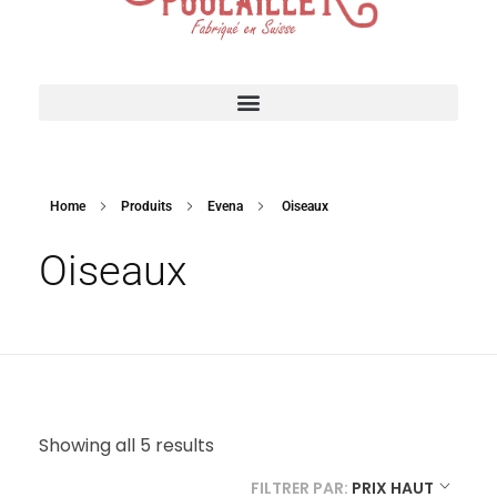
Suisse Poulailler MR Sàrl
Fabrication suisse
ACCESSOIRES POUR VOTRE POULAILLER
Home
Produits
Evena
Oiseaux
Oiseaux
Showing all 5 results
FILTRER PAR:
PRIX HAUT