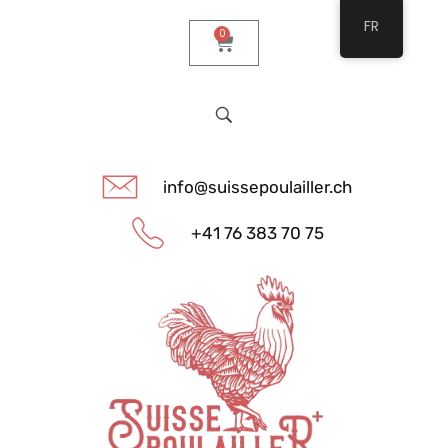
FR
0
info@suissepoulailler.ch
+41 76 383 70 75