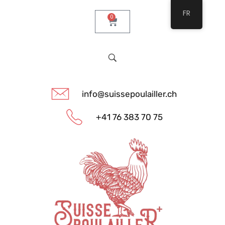
FR
0
info@suissepoulailler.ch
+41 76 383 70 75