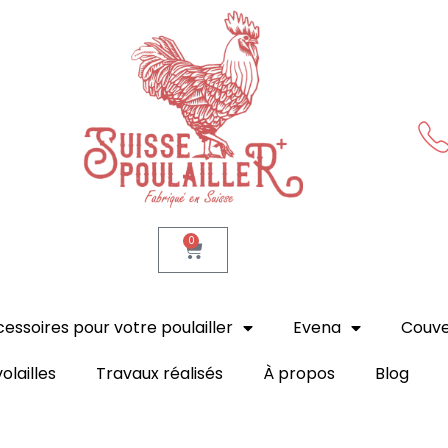
Suisse Poulailler MR Sàrl
Fabrication suisse
0
essoires pour votre poulailler
Evena
Couv
olailles
Travaux réalisés
À propos
Blog