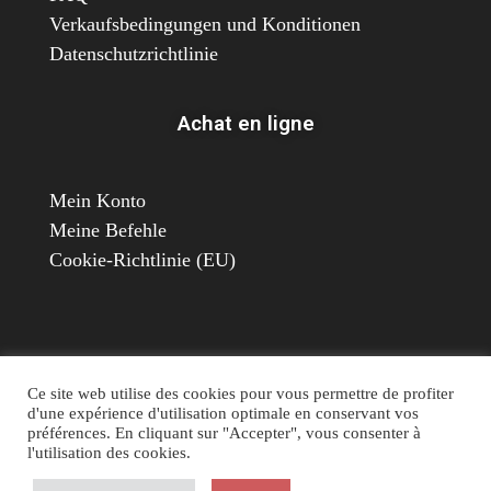
Verkaufsbedingungen und Konditionen
Datenschutzrichtlinie
Achat en ligne
Mein Konto
Meine Befehle
Cookie-Richtlinie (EU)
Ce site web utilise des cookies pour vous permettre de profiter
d'une expérience d'utilisation optimale en conservant vos
préférences. En cliquant sur "Accepter", vous consenter à
© 2026 Suisse Poulailler MR Sàrl, Chemin de La
l'utilisation des cookies.
Chapelle 8, 1615 Bossonnens